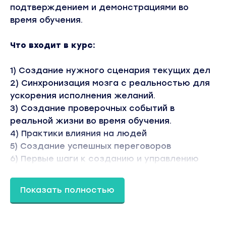
подтверждением и демонстрациями во
время обучения.
⠀
Что входит в курс:
⠀
1) Создание нужного сценария текущих дел
2) Синхронизация мозга с реальностью для
ускорения исполнения желаний.⠀
3) Создание проверочных событий в
реальной жизни во время обучения.
4) Практики влияния на людей
5) Создание успешных переговоров
6) Первые шаги к созданию и управлению
реальностью в больших масштабах.⠀
7) Расширение сознания до бесконечности⠀
Показать полностью
8) Синхронизация обоих полушарий мозга⠀
9) Демонстрация способностей, как
индикатор вашего роста и возможностей.