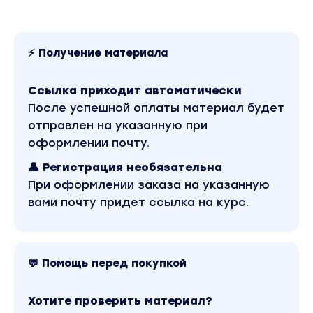
⠀
Что дает курс:
⠀
⚡ Получение материала
Курс дает возможность создать любую
ситуацию в вашей жизни по вашему
Ссылка приходит автоматически
сценарию.
После успешной оплаты материал будет
Прочитайте еще раз: «курс дает
отправлен на указанную при
возможность создать любую ситуацию в
оформлении почту.
вашей жизни по вашему сценарию»
👤 Регистрация необязательна
Еще раз: «возможность создать любую
При оформлении заказа на указанную
ситуацию»
вами почту придет ссылка на курс.
Еще раз: «любую ситуацию».
Подчёркиваю: «Л ю б у ю»!
Другими словами: Применение данного
инструмента возможно в любой сфере.
💬 Помощь перед покупкой
Потенциал курса бесконечный, как и
развитие. Ограничения только в нашей
Хотите проверить материал?
голове.