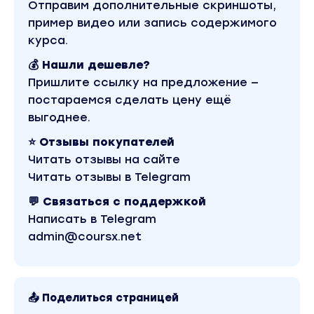
Отправим дополнительные скриншоты,
⠀
пример видео или запись содержимого
курса.
💰 Нашли дешевле?
Как проходит обучение в группе:
Пришлите ссылку на предложение —
⠀
постараемся сделать цену ещё
Создается отдельная группа в телеграме
выгоднее.
для коммуникации. Каждую неделю новая
инструкция с практиками. Общение в группе,
⭐ Отзывы покупателей
вопросы, отчеты, тесты. Занимаетесь в
Читать отзывы на сайте
вашем графике!
Читать отзывы в Telegram
Вы находитесь на странице товара «Кирилл
💬 Связаться с поддержкой
Малашевский - Моделирование реальности».
Это версия материала в лучшем качестве без
Написать в Telegram
водяных знаков. Скриншоты содержимого,
admin@coursx.net
платформы и качества записи можно
посмотреть выше. Материал относится к 2023
году. В магазине Coursx.net материал доступен
за 149 рублей. Обучающий курс входит в рубрику
«Эзотерика и оккультизм». Другие материалы
📤 Поделиться страницей
автора «Кирилл Малашевский» можно найти
через поиск по сайту.