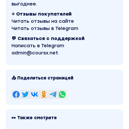
создания спецэффектов, работал
выгоднее.
над кино («Сибирский цирюльник»
Никиты Михалкова), большим
⭐ Отзывы покупателей
количеством видеоклипов
Читать отзывы на сайте
(«Иванушки Интернешнл», Владимир
Пресняков, Игорь Николаев),
Читать отзывы в Telegram
рекламой (BBDO, Saatchi & Saatchi,
Samsung, Sony, «Балтика», Tuborg,
💬 Связаться с поддержкой
Danone, Toyota, Lexus, Kia и др.).
Написать в Telegram
Антон – очень харизматичный и
доброжелательный преподаватель,
admin@coursx.net
которому его огромный опыт работы
с изображениями помогает давать
ученикам больше, чем они ожидают.
Это всесторонние знания по
композиции, операторскому и
📤 Поделиться страницей
фотографическому искусству,
которые Антон может
транслировать часами. А
технические аспекты профессии он
объясняет так, что его понимают все
без исключения слушатели – от
самых юных до пожилых, не имеющих
опыта взаимодействия со сложной
👀 Также смотрите
техникой. Антон не любитель
терминов, поэтому всегда