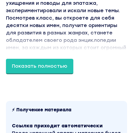
ухищрения и поводы для эпатажа,
экспериментировали и искали новые темы.
Посмотрев класс, вы откроете для себя
десятки новых имен, получите ориентиры
для развития в разных жанрах, станете
обладателем своего рода энциклопедии
имен, за каждым из которых стоит огромный
творческий путь, узнаваемый авторский
стиль и целый перечень приемов, которые
Показать полностью
можно взять на вооружение.
Этот класс хорошо дополняется классом –
100 фотографий изменивших мир
⚡ Получение материала
Видео без ватермарков!
Ссылка приходит автоматически
Посмотрев этот класс, вы: