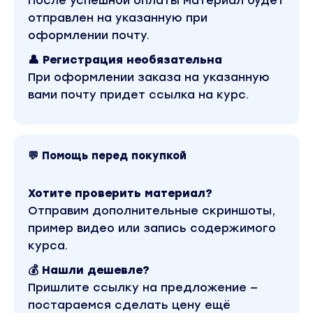
После успешной оплаты материал будет
Познакомитесь с творчеством 120 знаковых
отправлен на указанную при
фотографов.
оформлении почту.
Откроете новые имена.
👤 Регистрация необязательна
Получите ориентиры для личного развития.
При оформлении заказа на указанную
вами почту придет ссылка на курс.
Преподаватель
Антон Мартынов
– известный в
Рунете преподаватель фотокурсов
для учащихся самых разных уровней
💬 Помощь перед покупкой
подготовки, автор статей, обзоров,
стримов и промовидео, в прошлом –
шеф-редактор журнала «Фото»
Хотите проверить материал?
портала THG.ru, авторитетный
Отправим дополнительные скриншоты,
обозреватель техники FUJIFILM,
Nikon, Sony, Canon и Panasonic,
пример видео или запись содержимого
независимый фотограф.
курса.
Антон более 15 лет проработал в
сфере компьютерной графики –
💰 Нашли дешевле?
оформлял игры, работал в
полиграфии, занимался 3D-
Пришлите ссылку на предложение —
моделлингом, анимацией, трудился в
постараемся сделать цену ещё
сфере киномонтажа, композинга и