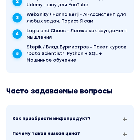
эксперименты с аргументами функций
Udemy - шоу для YouTube
Web3nity / Hanna Berji - AI-Ассистент для
4. Пространственная иллюзия. Сферические
координаты
любых задач. Тариф Я сам
построение более сложных
Logic and Chaos - Логика как фундамент
пространственных систем
мышления
Stepik / Влад Бурмистров - Пакет курсов
генеративная типографика в сферической
"Data Scientist": Python + SQL +
логике
Машинное обучение
комбинирование координатных систем с
Path
5. Псевдо-генеративная анимация
Часто задаваемые вопросы
анимация текста по произвольным кривым
управление движением поверх
нарисованных форм
Как приобрести инфопродукт?
создание визуально сложных систем без
сложной математики
Почему такая низкая цена?