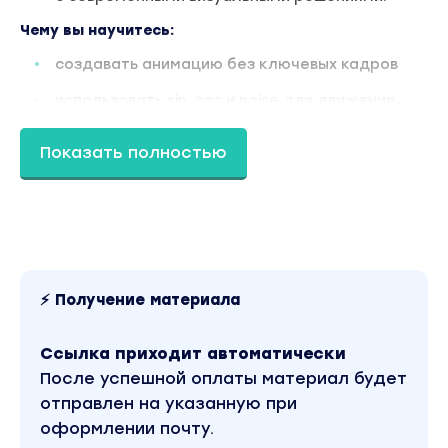
Чему вы научитесь:
создавать анимацию без ключевых кадров
использовать sin, cos и noise для движения
строить генеративные системы в After
Показать полностью
Effects
работать с Path и создавать процедурные
формы
делать кинетическую типографику через
expressions
⚡ Получение материала
использовать полярные и сферические
координаты
Ссылка приходит автоматически
зацикливать генеративную анимацию
После успешной оплаты материал будет
собирать визуальные проекты из
отправлен на указанную при
генеративных элементов
оформлении почту.