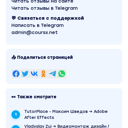
Читать отзывы на сайте
Читать отзывы в Telegram
адаптация кода кривых под Text Animator
💬 Связаться с поддержкой
добавление органики через noise()
Написать в Telegram
2. Математические узлы и структуры
admin@coursx.net
создание узлов Лиссажу в Path
построение сложных форм через sin и cos
📤 Поделиться страницей
работа с параметрами функций
перенос генеративных структур в
типографику
3. Радиальная логика. Полярные координаты
переход к радиальной логике движения
👀 Также смотрите
создание волн от центра
TutorPlace - Максим Шведов → Adobe
генеративная типографика в полярной
After Effects
системе
Vladyslav Zui → Видеомонтаж дизайн /