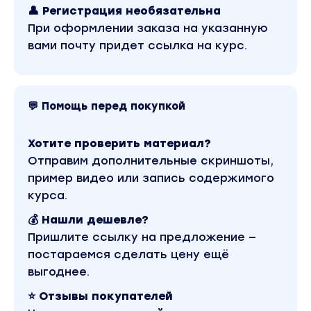
Как проходит обучение:
👤 Регистрация необязательна
При оформлении заказа на указанную
Курс для самостоятельного обучения.
вами почту придет ссылка на курс.
Сразу после оплаты вам становятся
доступны все уроки — более 4 часов
проработанных и редких материалов.
💬 Помощь перед покупкой
Без обратной связи — просмотр уроков в
своём темпе, доступ 6 месяцев.
Хотите проверить материал?
Программа:
Отправим дополнительные скриншоты,
1. Основа. Анимация без ключей
пример видео или запись содержимого
добавление синуса в анимацию Position
курса.
комбинирование разных типов движения
💰 Нашли дешевле?
Пришлите ссылку на предложение —
кривые Лиссажу и их визуализация через
постараемся сделать цену ещё
Write On
выгоднее.
перенос expressions в Path
⭐ Отзывы покупателей
работа с Text on Path