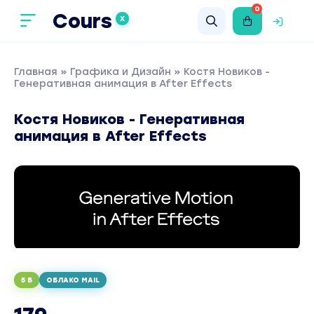
0
Cours
X
Главная
»
Графика и Дизайн
» Костя Новиков -
Генеративная анимация в After Effects
Костя Новиков - Генеративная
анимация в After Effects
5 Б
ОБЛАКО MAIL